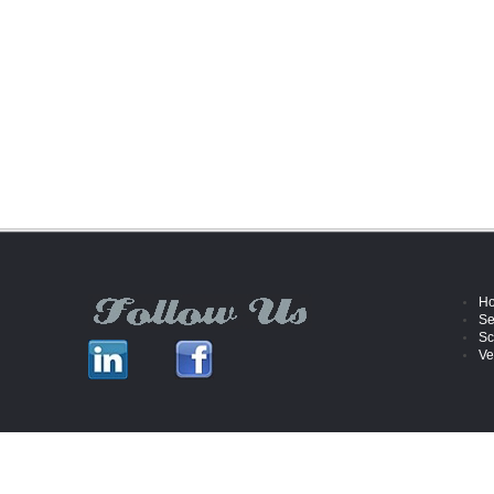
H
Se
Sc
Ve